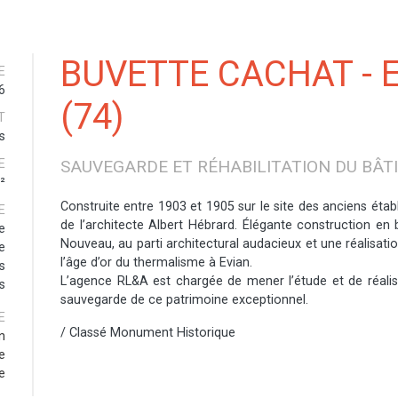
BUVETTE CACHAT - 
E
6
(74)
T
s
E
SAUVEGARDE ET RÉHABILITATION DU BÂT
²
Construite entre 1903 et 1905 sur le site des anciens étab
E
de l’architecte Albert Hébrard. Élégante construction en bo
e
Nouveau, au parti architectural audacieux et une réalisa
e
l’âge d’or du thermalisme à Evian.
s
L’agence RL&A est chargée de mener l’étude et de réalis
s
sauvegarde de ce patrimoine exceptionnel.
E
/ Classé Monument Historique
n
e
e