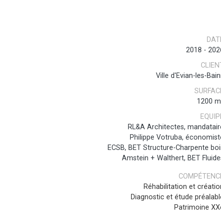
DAT
2018
-
202
CLIEN
Ville d'Evian-les-Bain
SURFAC
1200 m
EQUIP
RL&A Architectes, mandatair
Philippe Votruba, économist
ECSB, BET Structure-Charpente boi
Amstein + Walthert, BET Fluide
COMPÉTENC
Réhabilitation et créatio
Diagnostic et étude préalabl
Patrimoine XX