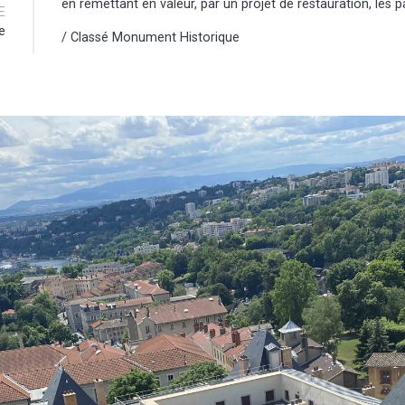
en remettant en valeur, par un projet de restauration, les p
E
e
/ Classé Monument Historique