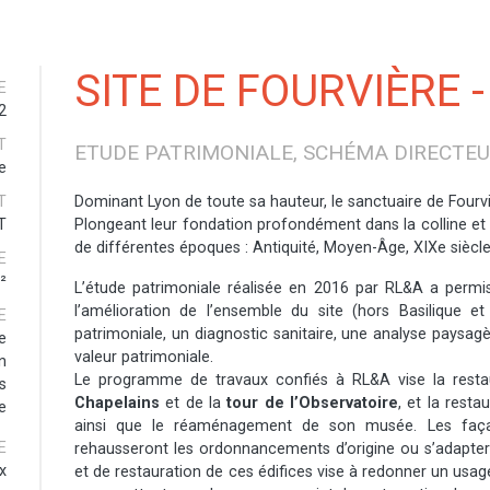
SITE DE FOURVIÈRE -
E
2
T
ETUDE PATRIMONIALE, SCHÉMA DIRECTEUR
e
T
Dominant Lyon de toute sa hauteur, le sanctuaire de Fourviè
T
Plongeant leur fondation profondément dans la colline et d
de différentes époques : Antiquité, Moyen-Âge, XIXe siècle
E
²
L’étude patrimoniale réalisée en 2016 par RL&A a permis
l’amélioration de l’ensemble du site (hors Basilique e
E
patrimoniale, un diagnostic sanitaire, une analyse paysagèr
e
valeur patrimoniale.
n
Le programme de travaux confiés à RL&A vise la resta
s
Chapelains
et de la
tour de l’Observatoire
, et la rest
e
ainsi que le réaménagement de son musée. Les façad
E
rehausseront les ordonnancements d’origine ou s’adapte
ux
et de restauration de ces édifices vise à redonner un usage