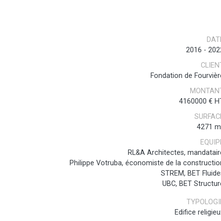
DAT
2016
-
202
CLIEN
Fondation de Fourvièr
MONTAN
4160000 € H
SURFAC
4271 m
EQUIP
RL&A Architectes, mandatair
Philippe Votruba, économiste de la constructio
STREM, BET Fluide
UBC, BET Structur
TYPOLOGI
Edifice religie